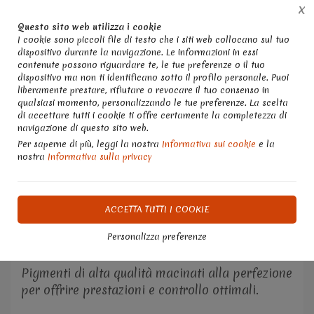
X
Chatta con noi
Whatsapp 3358248895
Questo sito web utilizza i cookie
I cookie sono piccoli file di testo che i siti web collocano sul tuo
dispositivo durante la navigazione. Le informazioni in essi
0
contenute possono riguardare te, le tue preferenze o il tuo
dispositivo ma non ti identificano sotto il profilo personale. Puoi
liberamente prestare, rifiutare o revocare il tuo consenso in
qualsiasi momento, personalizzando le tue preferenze. La scelta
di accettare tutti i cookie ti offre certamente la completezza di
Home
Shop: colori e pennelli, cucito creativo, bigiotteria, sto
navigazione di questo sito web.
Per saperne di più, leggi la nostra
Informativa sui cookie
e la
Le pitture acquerellabili Daler-Rowney Aquafine
nostra
Informativa sulla privacy
offrono acquerelli fluidi, vibranti e trasparenti,
ideali sia per studenti che per pittori
professionisti. Gli acquerelli Aquafine hanno
ACCETTA TUTTI I COOKIE
eccellenti proprietà di lavoro e possono essere
Personalizza preferenze
utilizzati per creare lavaggi belli e delicati.
Pigmenti di alta qualità macinati alla perfezione
per offrire prestazioni e controllo ottimali.