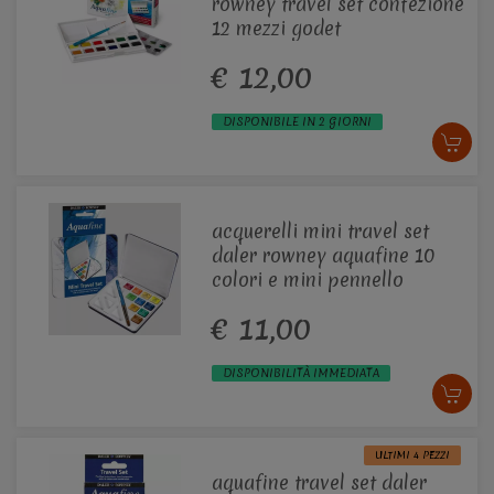
rowney travel set confezione
12 mezzi godet
€ 12,00
DISPONIBILE IN 2 GIORNI
acquerelli mini travel set
daler rowney aquafine 10
colori e mini pennello
€ 11,00
DISPONIBILITÀ IMMEDIATA
ULTIMI 4 PEZZI
aquafine travel set daler