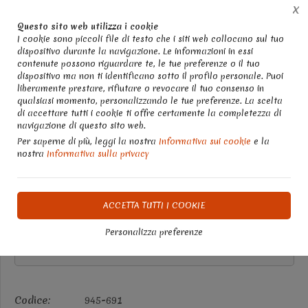
X
Chatta con noi
Whatsapp 3358248895
Questo sito web utilizza i cookie
I cookie sono piccoli file di testo che i siti web collocano sul tuo
dispositivo durante la navigazione. Le informazioni in essi
0
contenute possono riguardare te, le tue preferenze o il tuo
dispositivo ma non ti identificano sotto il profilo personale. Puoi
liberamente prestare, rifiutare o revocare il tuo consenso in
Home
Shop: colori e pennelli, cucito creativo, bigiotteria, stoffe, feltro, tovaglioli
qualsiasi momento, personalizzando le tue preferenze. La scelta
di accettare tutti i cookie ti offre certamente la completezza di
Lame per cutter professionale
navigazione di questo sito web.
Per saperne di più, leggi la nostra
Informativa sui cookie
e la
stafil busta da 5 pezzi
nostra
Informativa sulla privacy
DISPONIBILE IN 2 GIORNI
ACCETTA TUTTI I COOKIE
Personalizza preferenze
€ 4,00
Codice:
945-691