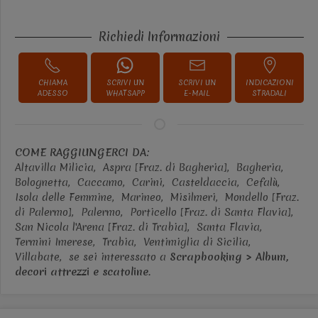
Richiedi Informazioni
CHIAMA
SCRIVI UN
SCRIVI UN
INDICAZIONI
ADESSO
WHATSAPP
E-MAIL
STRADALI
COME RAGGIUNGERCI DA:
Altavilla Milicia,
Aspra [Fraz. di Bagheria],
Bagheria,
Bolognetta,
Caccamo,
Carini,
Casteldaccia,
Cefalù,
Isola delle Femmine,
Marineo,
Misilmeri,
Mondello [Fraz.
di Palermo],
Palermo,
Porticello [Fraz. di Santa Flavia],
San Nicola l'Arena [Fraz. di Trabia],
Santa Flavia,
Termini Imerese,
Trabia,
Ventimiglia di Sicilia,
Villabate,
se sei interessato a
Scrapbooking > Album,
decori attrezzi e scatoline
.