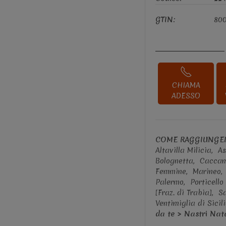
GTIN:
80
CHIAMA
ADESSO
COME RAGGIUNGER
Altavilla Milicia,
As
Bolognetta,
Cacca
Femmine,
Marineo,
Palermo,
Porticello
[Fraz. di Trabia],
S
Ventimiglia di Sicil
da te > Nastri Nata