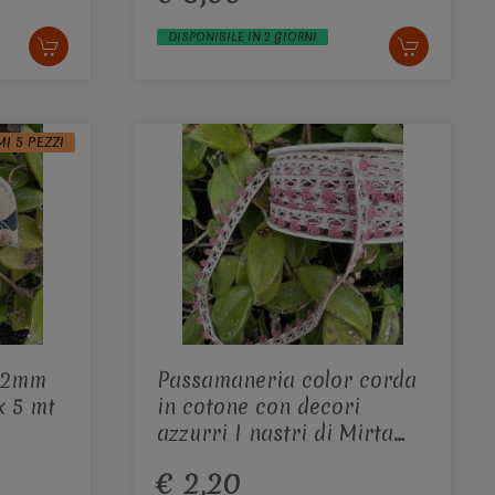
DISPONIBILE IN 2 GIORNI
MI 5 PEZZI
o 2mm
Passamaneria color corda
x 5 mt
in cotone con decori
azzurri I nastri di Mirta
6mm x 1 mt
€ 2,20