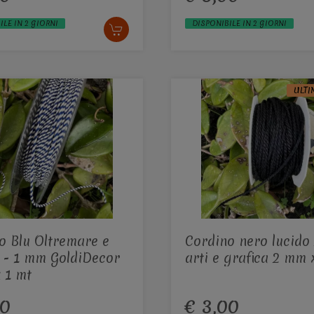
ILE IN 2 GIORNI
DISPONIBILE IN 2 GIORNI
ULTI
o Blu Oltremare e
Cordino nero lucid
 - 1 mm GoldiDecor
arti e grafica 2 mm 
 1 mt
60
€ 3,00