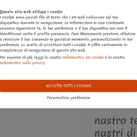
Chatta con noi
Questo sito web utilizza i cookie
Whatsapp 3358248895
I cookie sono piccoli file di testo che i siti web collocano sul tuo
dispositivo durante la navigazione. Le informazioni in essi contenute
possono riguardare te, le tue preferenze o il tuo dispositivo ma non ti
identificano sotto il profilo personale. Puoi liberamente prestare, rifiutare
o revocare il tuo consenso in qualsiasi momento, personalizzando le tue
preferenze. La scelta di accettare tutti i cookie ti offre certamente la
completezza di navigazione di questo sito web.
Per saperne di più, leggi la nostra
Informativa sui cookie
e la nostra
Informativa sulla privacy
UISTO SICURO
EVENTI
RECENSIONI
INFO
KI
ACCETTA TUTTI I COOKIE
 stoffe, feltro, tovaglioli
Natale Fai da te
Nastri Natalizi e
Personalizza preferenze
nastro t
nastri d