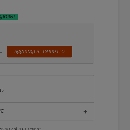
 GIORNI
AGGIUNGI AL CARRELLO
15
NE
9900 col 010 sc6nat