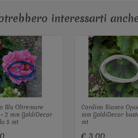
otrebbero interessarti anche
o Blu Oltremare
Cordino Bianco Opac
- 2 mm GoldiDecor
mm GoldiDecor bust
da 5 mt
mt
00
€ 3,00