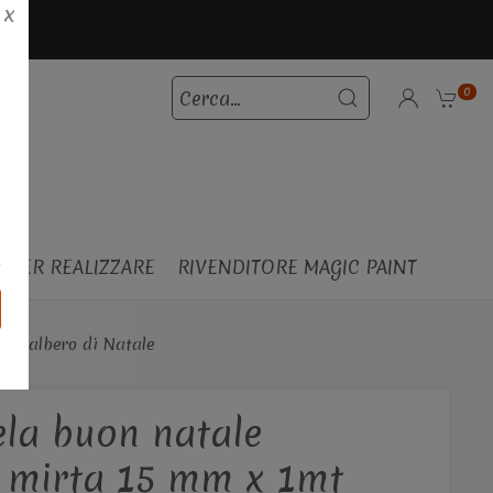
X
0
T PER REALIZZARE
RIVENDITORE MAGIC PAINT
 per albero di Natale
ela buon natale
i mirta 15 mm x 1mt