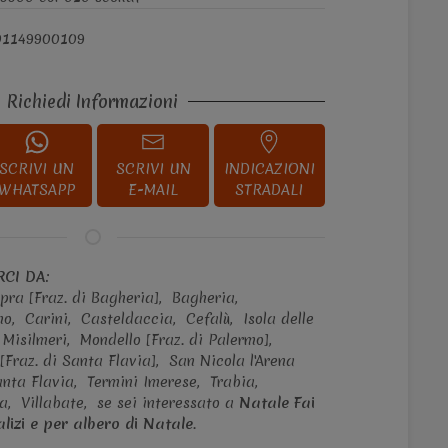
01149900109
Richiedi Informazioni
SCRIVI UN
SCRIVI UN
INDICAZIONI
WHATSAPP
E-MAIL
STRADALI
CI DA:
pra [Fraz. di Bagheria],
Bagheria,
mo,
Carini,
Casteldaccia,
Cefalù,
Isola delle
Misilmeri,
Mondello [Fraz. di Palermo],
 [Fraz. di Santa Flavia],
San Nicola l'Arena
anta Flavia,
Termini Imerese,
Trabia,
ia,
Villabate,
se sei interessato a
Natale Fai
lizi e per albero di Natale
.