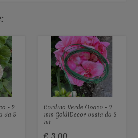
:
o - 2
Cordino Verde Opaco - 2
a da 5
mm GoldiDecor busta da 5
mt
€ 3,00