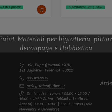
ILE IN 2 GIORNI
DISPONIBILE IN 2 GIORNI
int. Materiali per bigiotteria, pittura
decoupage e Hobbistica
via Papa Giovanni XXIII,
181 Bagheria (Palermo) 90011
335 8248895
Arti
artiegrafica@libero.it
Dal lunedì al venerdì 09:00 - 13:00 /
16:00 - 19:30 Sabato [chiusi a Luglio ed
Agosto] 09:00 - 13:00 | 16:30 - 19:30 [solo
Novembre e Dicembre]