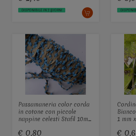
DISPONIBILE IN 2 GIORNI
DISPONIB
Passamaneria color corda
Cordin
in cotone con piccole
Bianco
nappine celesti Stafil 10mm
1 mm x
x 1 mt
€ 0,80
€ 0,