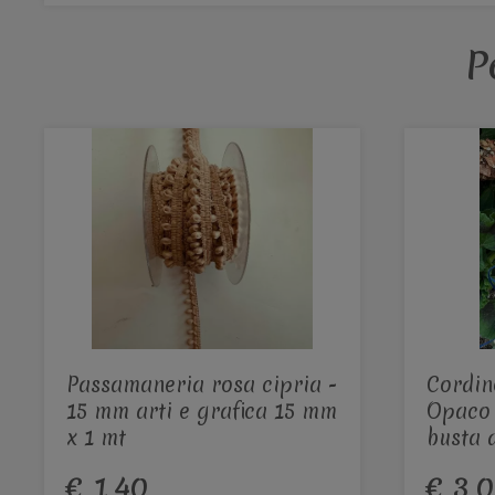
P
Passamaneria rosa cipria -
Cordin
15 mm arti e grafica 15 mm
Opaco 
x 1 mt
busta 
€ 1,40
€ 3,