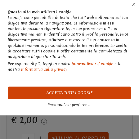
X
Chatta con noi
Whatsapp 3358248895
Questo sito web utilizza i cookie
I cookie sono piccoli file di testo che i siti web collocano sul tuo
dispositivo durante la navigazione. Le informazioni in essi
0
contenute possono riguardare te, le tue preferenze o il tuo
dispositivo ma non ti identificano sotto il profilo personale. Puoi
liberamente prestare, rifiutare o revocare il tuo consenso in
Home
Shop: colori e pennelli, cucito creativo, bigiotteria, stoffe, feltro, tovaglioli
qualsiasi momento, personalizzando le tue preferenze. La scelta
di accettare tutti i cookie ti offre certamente la completezza di
Perla in resina rossa - esa1
navigazione di questo sito web.
Per saperne di più, leggi la nostra
Informativa sui cookie
e la
(busta da 5 pezzi) arti e
nostra
Informativa sulla privacy
grafica 27x 31
ACCETTA TUTTI I COOKIE
DISPONIBILITÀ IMMEDIATA
Personalizza preferenze
€ 1,00
AGGIUNGI AL CARRELLO