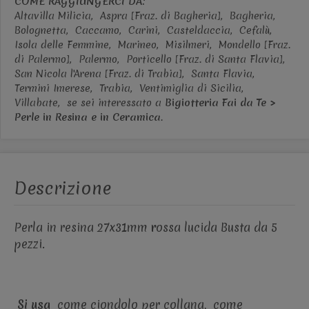
COME RAGGIUNGERCI DA:
Altavilla Milicia,
Aspra [Fraz. di Bagheria],
Bagheria,
Bolognetta,
Caccamo,
Carini,
Casteldaccia,
Cefalù,
Isola delle Femmine,
Marineo,
Misilmeri,
Mondello [Fraz.
di Palermo],
Palermo,
Porticello [Fraz. di Santa Flavia],
San Nicola l'Arena [Fraz. di Trabia],
Santa Flavia,
Termini Imerese,
Trabia,
Ventimiglia di Sicilia,
Villabate,
se sei interessato a
Bigiotteria Fai da Te >
Perle in Resina e in Ceramica
.
Descrizione
Perla in resina
27x31mm
r
ossa lucida Busta da 5
pezzi.
Si usa
come ciondolo per collana, come